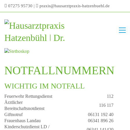
07275 95730
|
praxis@hausarztpraxis-hatzenbuehl.de
NOTFALLNUMMERN
WICHTIG IM NOTFALL
Feuerwehr Rettungsdienst
112
Ärztlicher
116 117
Bereitschaftsnotdienst
Giftnotruf
06131 192 40
Frauenhaus Landau
06341 896 26
Kinderschutzdienst LD /
06341 141420