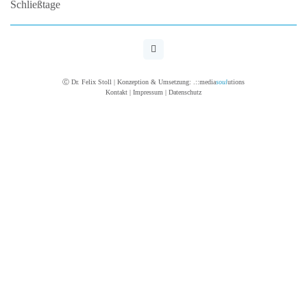
Ⓒ Dr. Felix Stoll | Konzeption & Umsetzung:
.::media
soul
utions
Kontakt
|
Impressum
|
Datenschutz